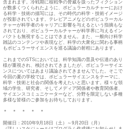
含まれます。冷戦期に核戦争の脅威を扱ったフィクション
が数多くつくられたように、ポピュラーカルチャーにおけ
る科学・技術の描写には、その時代の科学・技術イメージ
が投影されています。テレビアニメなどのポピュラーカル
チャーが科学者のキャリアに影響を与えるという指摘もな
されており、ポピュラーカルチャーが科学界に与えるイン
パクトも無視することはできません。また、一般向け科学
雑誌のコンテンツや表現など、科学の大衆化に関わる事柄
もポピュラーサイエンスを巡る議論の射程にあります。
これまでのSTSにおいては、科学知識の普及や伝達のあり
様が重視され、検討されてきましたが、ポピュラーサイエ
ンスについてはあまり議論されてきませんでした。そこで
今回の夏の学校では、ポピュラーサイエンスをテーマに、
科学・技術と社会の関係を考えたいと思います。様々な領
域の学生、研究者、そしてメディア関係者や教育関係者、
サイエンスコミュニケーターなど、分野を限定しない多種
多様な皆様のご参加をお待ちしております。
＊ ＊ ＊ ＊ ＊
開催日：2010年9月18日（土）～9月20日（月）
（詳しいスケジュールはプログラム作成後にお知らせしま