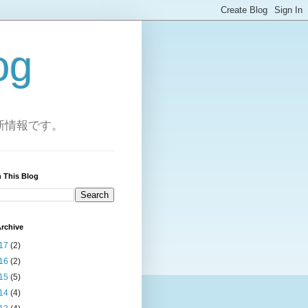
og
g) の最新情報です。
 This Blog
rchive
17
(2)
16
(2)
15
(5)
14
(4)