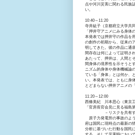
点や河川災害に関わる民族
い。
10:40～11:20
寺井紘子（京都府立大学共
「押井守アニメにみる身体
本発表では押井守の作品を
の創作の初期から、従来の
明してきた。彼の作品に通
間存在は何によって証明さ
あたって、押井は、人間と
間身体の境界性を示そうと
ニズム的身体や身体機械論
ている「身体」とは何か、
い。本発表では、ともに身体を
とどまらない押井アニメの
11:20～12:00
西條美紀 川本思心（東京
「官房長官会見に見る福島
－リスクを共有するた
原子力発電所の事故のよう
府は国民に現時点の最新の
分析に基づいた行動を国民
する。そして災害時におい