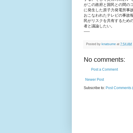
がこの政府と国民との間のコ
に発生した原子力発電所事
おこなわれたテレビの事故
民がリスクを共有するため
者と議論したい。
-----
Posted by
knatsume
at
7:54 AM
No comments:
Post a Comment
Newer Post
Subscribe to:
Post Comments 