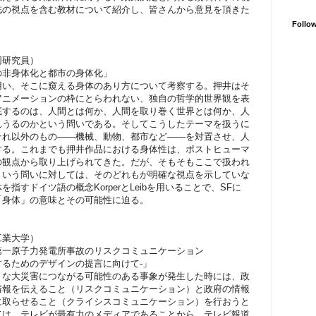
誌の視点を含む教材について紹介し、皆さんから意見を頂きた
Follo
同研究員）
の非身体化と都市の身体化」
用い、そこに窺える身体のあり方について考察する。押井はそ
アニメーションの枠にとらわれない、独自の哲学的世界観を表
底するのは、人間とは何か、人間を取り巻く世界とは何か、人
れうるのかという問いである。そしてこうしたテーマを扱うに
それ以外のもの――機械、動物、都市など――を対置させ、人
する。これまでも押井作品における身体性は、ポストヒューマ
の観点から取り上げられてきた。だが、そもそもここで扱われ
という問いに対しては、そのどれもが明確な視点を示していな
指すドイツ語の概念KorperとLeibを用いることで、SFに
「身体」の意味とその可能性に迫る。
工業大学）
第一原子力発電所事故のリスクコミュニケーション
めのデザインの提言に向けて‐」
な大災害につながる可能性のある事象が発生した時には、政
情報を伝えること（リスクコミュニケーション）と政府の情報
に取らせること（クライシスコミュニケーション）を行おうと
ては、テレビが最有力のメディアであることから、テレビ報道