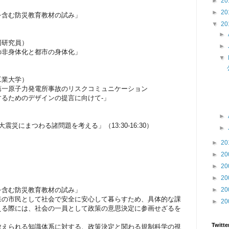
►
20
）
►
20
を含む防災教育教材の試み」
▼
20
►
同研究員）
►
の非身体化と都市の身体化」
▼
工業大学）
第一原子力発電所事故のリスクコミュニケーション
めのデザインの提言に向けて‐」
►
震災にまつわる諸問題を考える」（13:30-16:30）
►
►
20
►
20
►
20
►
20
）
を含む防災教育教材の試み」
►
20
の市民として社会で安全に安心して暮らすため、具体的な課
►
20
える際には、社会の一員として政策の意思決定に参画せざるを
Twitte
えられる知識体系に対する、政策決定と関わる規制科学の視