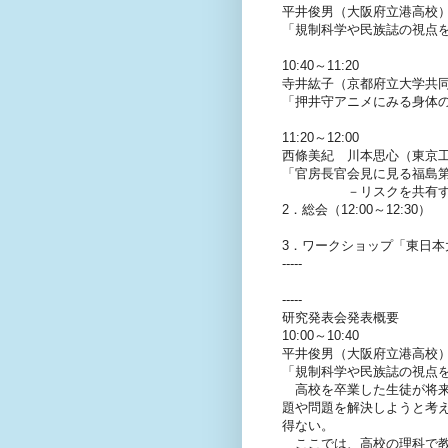
平井俊男（大阪府立港高校
「規制科学や民族誌の視点
10:40～11:20
寺井紘子（京都府立大学共
「押井守アニメにみる身体
11:20～12:00
西條美紀 川本思心（東京
「官房長官会見に見る福島
－リスクを共有するた
2．総会（12:00～12:30）
3．ワークショップ「東日本大
-----
-----
研究発表会発表概要
10:00～10:40
平井俊男（大阪府立港高校
「規制科学や民族誌の視点
高校を卒業した生徒が将来
題や問題を解決しようと考
得ない。
ここでは、高校の理科で教