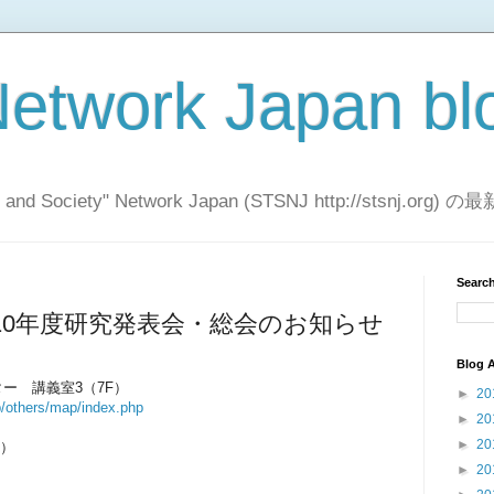
etwork Japan bl
y, and Society" Network Japan (STSNJ http://stsnj.or
Search
10年度研究発表会・総会のお知らせ
Blog A
ー 講義室3（7F）
►
20
p/others/map/index.php
►
20
►
20
0）
►
20