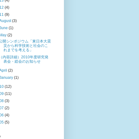
13
(4)
12
(4)
11
(9)
August
(3)
June
(1)
May
(2)
公開シンポジウム「東日本大震
災から科学技術と社会のこ
れまでを考える」
（内容詳細）2010年度研究発
表会・総会のお知らせ
April
(2)
January
(1)
10
(12)
09
(11)
08
(3)
07
(2)
06
(4)
05
(5)
r